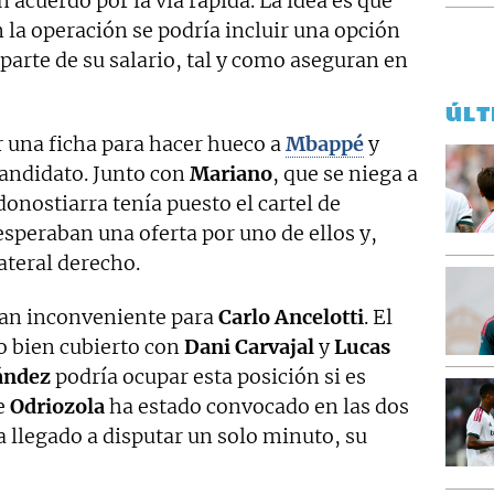
 acuerdo por la vía rápida. La idea es que
 la operación se podría incluir una opción
parte de su salario, tal y como aseguran en
ÚLT
r una ficha para hacer hueco a
Mbappé
y
candidato. Junto con
Mariano
, que se niega a
 donostiarra tenía puesto el cartel de
esperaban una oferta por uno de ellos y,
ateral derecho.
ran inconveniente para
Carlo Ancelotti
. El
ho bien cubierto con
Dani Carvajal
y
Lucas
ández
podría ocupar esta posición si es
ue
Odriozola
ha estado convocado en las dos
a llegado a disputar un solo minuto, su