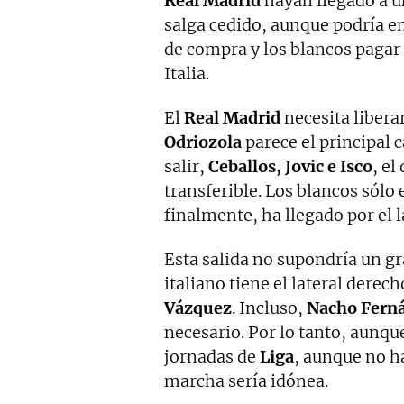
Real Madrid
hayan llegado a un
salga cedido, aunque podría en
de compra y los blancos pagar 
Italia.
El
Real Madrid
necesita libera
Odriozola
parece el principal 
salir,
Ceballos, Jovic e Isco
, el
transferible. Los blancos sólo 
finalmente, ha llegado por el l
Esta salida no supondría un g
italiano tiene el lateral derec
Vázquez
. Incluso,
Nacho Fern
necesario. Por lo tanto, aunq
jornadas de
Liga
, aunque no h
marcha sería idónea.