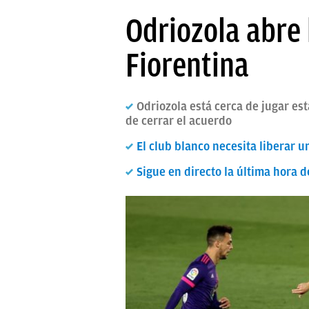
PAPARAZZI
Odriozola abre 
OKDIARIO
Fiorentina
Odriozola está cerca de jugar est
de cerrar el acuerdo
El club blanco necesita liberar 
Sigue en directo la última hora d