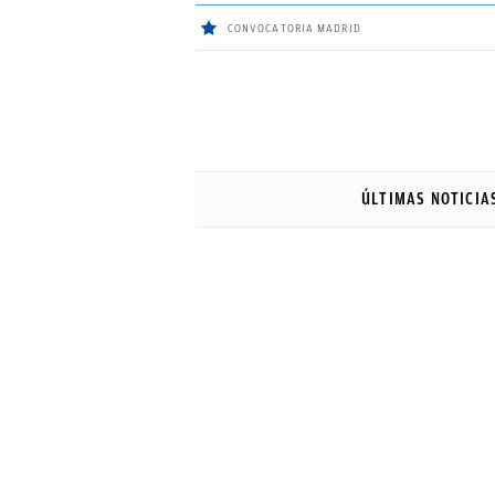
CONVOCATORIA MADRID
ÚLTIMAS
Sigue a
OkDiario
en Google
NOTICIAS
ÚLTIMAS NOTICIA
REAL
MADRID
BALONCESTO
CANTERA
FICHAJES
DIRECTO
FEMENINO