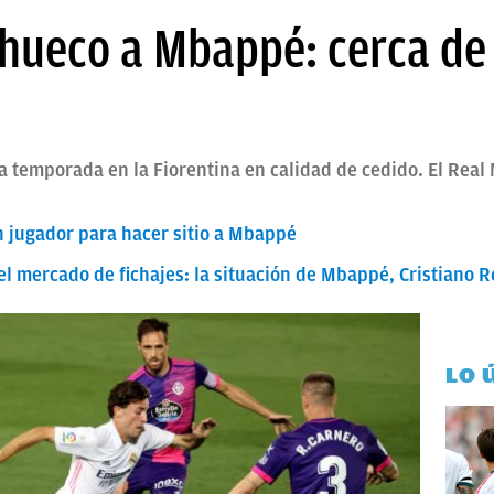
hueco a Mbappé: cerca de i
a temporada en la Fiorentina en calidad de cedido. El Real 
un jugador para hacer sitio a Mbappé
el mercado de fichajes: la situación de Mbappé, Cristiano R
LO 