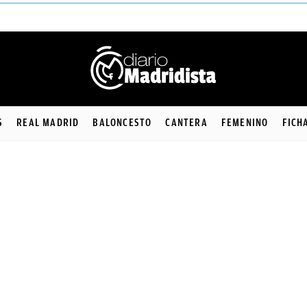
S
REAL MADRID
BALONCESTO
CANTERA
FEMENINO
FICH