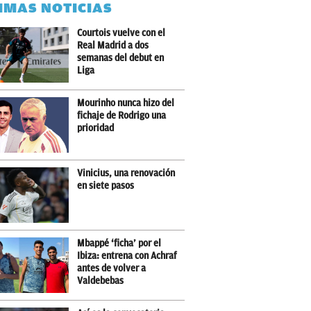
IMAS NOTICIAS
Courtois vuelve con el
Real Madrid a dos
semanas del debut en
Liga
Mourinho nunca hizo del
fichaje de Rodrigo una
prioridad
Vinicius, una renovación
en siete pasos
Mbappé ‘ficha’ por el
Ibiza: entrena con Achraf
antes de volver a
Valdebebas