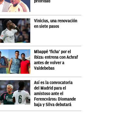
prioridad
Vinicius, una renovación
en siete pasos
Mbappé ‘ficha’ por el
Ibiza: entrena con Achraf
antes de volver a
Valdebebas
Así es la convocatoria
del Madrid para el
amistoso ante el
Ferencváros: Diomande
baja y Silva debutará