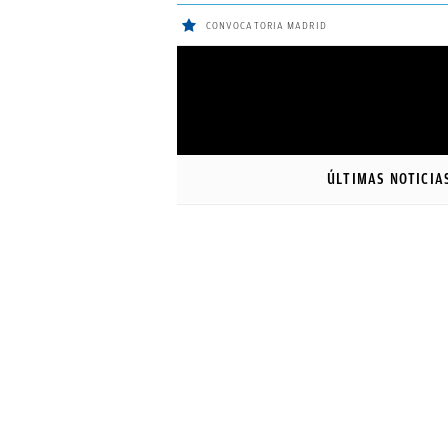
CONVOCATORIA MADRID
ÚLTIMAS
NOTICIAS
ÚLTIMAS NOTICIA
REAL
MADRID
BALONCESTO
CANTERA
FICHAJES
DIRECTO
FEMENINO