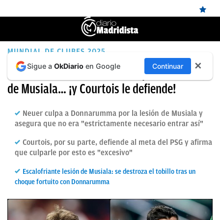
ÚLTIMAS
MUNDIAL DE CLUBES 2025
✕
Sigue a
OkDiario
en Google
Continuar
NOTICIAS
Neuer ataca a Donnarumma por la lesión
de Musiala… ¡y Courtois le defiende!
REAL
MADRID
Neuer culpa a Donnarumma por la lesión de Musiala y
BALONCESTO
asegura que no era "estrictamente necesario entrar así"
CANTERA
Courtois, por su parte, defiende al meta del PSG y afirma
que culparle por esto es "excesivo"
FICHAJES
Escalofriante lesión de Musiala: se destroza el tobillo tras un
DIRECTO
choque fortuito con Donnarumma
FEMENINO
PAPARAZZI