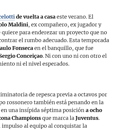
elotti
de vuelta a casa
este verano. El
olo Maldini
, ex compañero, ex jugador y
le quiere para enderezar un proyecto que no
contrar el rumbo adecuado. Esta temporada
aulo Fonseca
en el banquillo, que fue
Sergio Conceiçao
. Ni con uno ni con otro el
ento ni el nivel esperados.
liminatoria de repesca previa a octavos por
uipo rossonero también está penando en la
ta en una insípida séptima posición
a ocho
 zona Champions
que marca la
Juventus
.
impulso al equipo al conquistar la