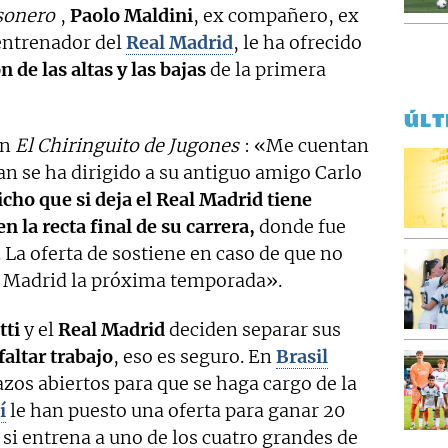
sonero
,
Paolo Maldini
, ex compañero, ex
entrenador del
Real Madrid
, le ha ofrecido
 de las altas y las bajas
de la primera
ÚLT
en
El Chiringuito de Jugones
: «Me cuentan
lan se ha dirigido a su antiguo amigo Carlo
icho que si deja el Real Madrid tiene
n la recta final de su carrera,
donde fue
La oferta de sostiene en caso de que no
l Madrid la próxima temporada».
tti
y el
Real Madrid
deciden separar sus
faltar trabajo
, eso es seguro. En
Brasil
zos abiertos para que se haga cargo de la
í
le han puesto una oferta para ganar 20
si entrena a uno de los cuatro grandes de