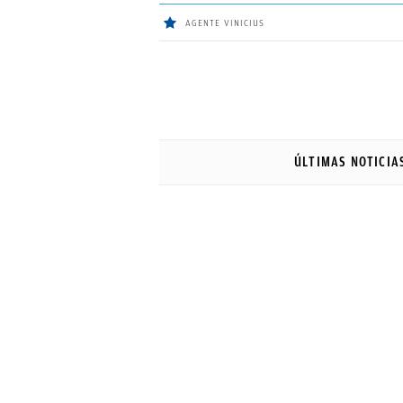
AGENTE VINICIUS
ÚLTIMAS
NOTICIAS
ÚLTIMAS NOTICIA
REAL
MADRID
BALONCESTO
CANTERA
FICHAJES
DIRECTO
FEMENINO