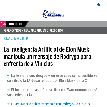
ÚLTIMAS
DIRECTO
FERENCVAROS – REAL MADRID, EN DIRECTO HOY
NOTICIAS
REAL MADRID
REAL
La Inteligencia Artificial de Elon Musk
MADRID
manipula un mensaje de Rodrygo para
BALONCESTO
enfrentarle a Vinicius
CANTERA
La IA tiene sus riesgos y en este caso se ha podido ver
FICHAJES
con Grok, la IA desarrollada por Elon Musk para X
DIRECTO
El futbolista brasileño escribió un "Vamoooooooooos" en
sus redes sociales
FEMENINO
El Real Madrid quiere hacer caja con Rodrygo… o Vinicius
PAPARAZZI