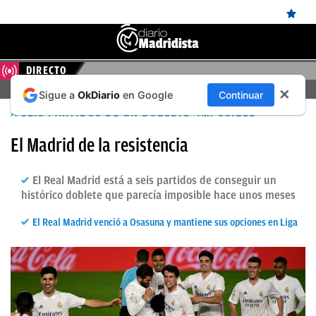
DIRECTO
ÚLTIMAS
FERENCVAROS – REAL MADRID, EN DIRECTO HOY
✕
Sigue a
OkDiario
en Google
Continuar
NOTICIAS
A SEIS PARTIDOS DE UN DOBLETE 'IMPOSIBLE'
REAL
El Madrid de la resistencia
MADRID
BALONCESTO
El Real Madrid está a seis partidos de conseguir un
histórico doblete que parecía imposible hace unos meses
CANTERA
El Real Madrid venció a Osasuna y mantiene sus opciones en Liga
FICHAJES
DIRECTO
FEMENINO
PAPARAZZI