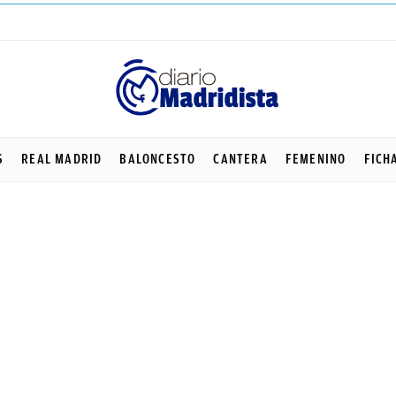
S
REAL MADRID
BALONCESTO
CANTERA
FEMENINO
FICH