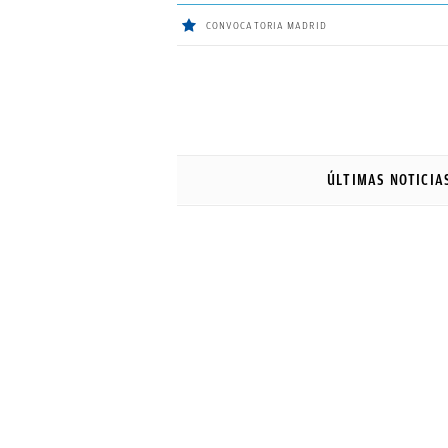
CONVOCATORIA MADRID
ÚLTIMAS
NOTICIAS
ÚLTIMAS NOTICIA
REAL
MADRID
BALONCESTO
CANTERA
FICHAJES
DIRECTO
FEMENINO