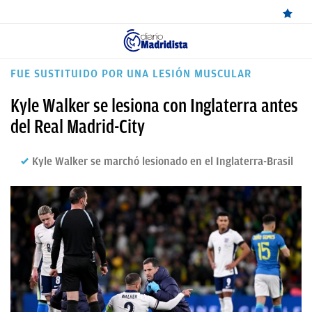
ÚLTIMAS
FUE SUSTITUIDO POR UNA LESIÓN MUSCULAR
✕
Sigue a
OkDiario
en Google
Continuar
NOTICIAS
Kyle Walker se lesiona con Inglaterra antes
REAL
del Real Madrid-City
MADRID
Kyle Walker se marchó lesionado en el Inglaterra-Brasil
BALONCESTO
CANTERA
FICHAJES
DIRECTO
FEMENINO
PAPARAZZI