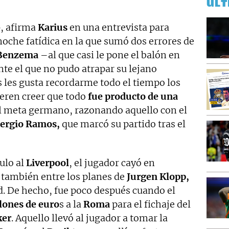
ÚLT
»
, afirma
Karius
en una entrevista para
oche fatídica en la que sumó dos errores de
Benzema
–al que casi le pone el balón en
te el que no pudo atrapar su lejano
 les gusta recordarme todo el tiempo los
ieren creer que todo
fue producto de una
el meta germano, razonando aquello con el
ergio Ramos,
que marcó su partido tras el
tulo al
Liverpool
, el jugador cayó en
 también entre los planes de
Jurgen Klopp,
ad. De hecho, fue poco después cuando el
lones de euro
s a la
Roma
para el fichaje del
ker
. Aquello llevó al jugador a tomar la