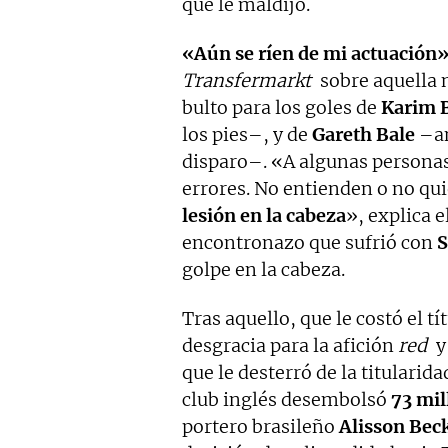
que le maldijo.
«Aún se ríen de mi actuación
Transfermarkt
sobre aquella n
bulto para los goles de
Karim 
los pies–, y de
Gareth Bale
–an
disparo–. «A algunas personas
errores. No entienden o no qu
lesión en la cabeza
», explica 
encontronazo que sufrió con
S
golpe en la cabeza.
Tras aquello, que le costó el tí
desgracia para la afición
red
y
que le desterró de la titularid
club inglés desembolsó
73 mil
portero brasileño
Alisson Bec