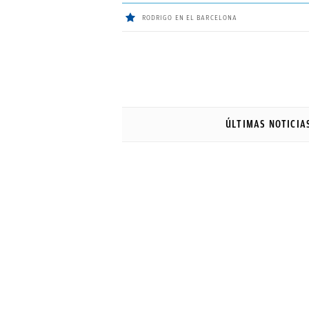
RODRIGO EN EL BARCELONA
ÚLTIMAS
NOTICIAS
ÚLTIMAS NOTICIA
REAL
MADRID
BALONCESTO
CANTERA
FICHAJES
DIRECTO
FEMENINO