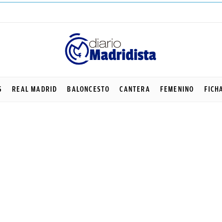
S
REAL MADRID
BALONCESTO
CANTERA
FEMENINO
FICH