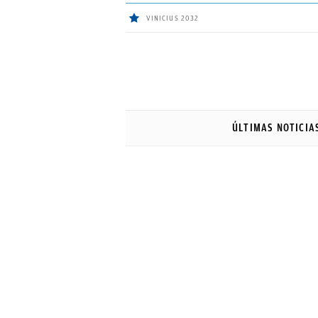
VINICIUS 2032
ÚLTIMAS
NOTICIAS
ÚLTIMAS NOTICIA
REAL
MADRID
BALONCESTO
CANTERA
FICHAJES
DIRECTO
FEMENINO