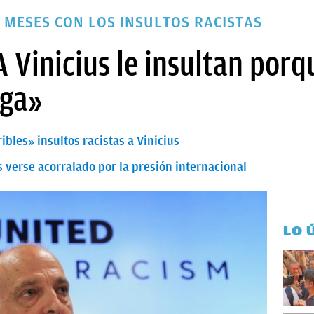
 MESES CON LOS INSULTOS RACISTAS
A Vinicius le insultan porq
iga»
bles» insultos racistas a Vinicius
s verse acorralado por la presión internacional
LO 