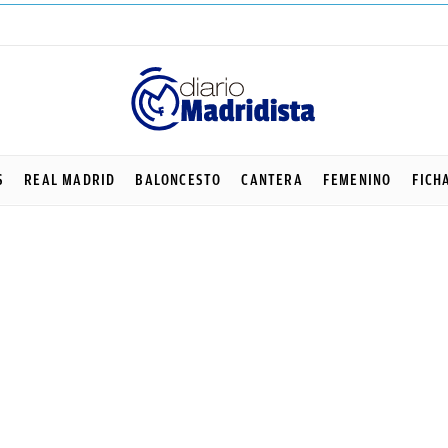
S
REAL MADRID
BALONCESTO
CANTERA
FEMENINO
FICH