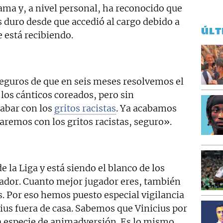
ama y, a nivel personal, ha reconocido que
duro desde que accedió al cargo debido a
ÚLT
 está recibiendo.
guros de que en seis meses resolvemos el
os cánticos coreados, pero sin
cabar con los
gritos racistas
. Ya acabamos
aremos con los gritos racistas, seguro».
e la Liga y está siendo el blanco de los
gador. Cuanto mejor jugador eres, también
s. Por eso hemos puesto especial vigilancia
cius fuera de casa. Sabemos que Vinicius por
a especie de animadversión. Es lo mismo