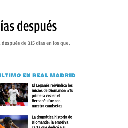
días después
a después de 315 días en los que,
ÚLTIMO EN REAL MADRID
El Leganés reivindica los
inicios de Diomande: «Tu
primera vez en el
Bernabéu fue con
nuestra camiseta»
La dramática historia de
Diomande: la emotiva
carta que dedicó a su