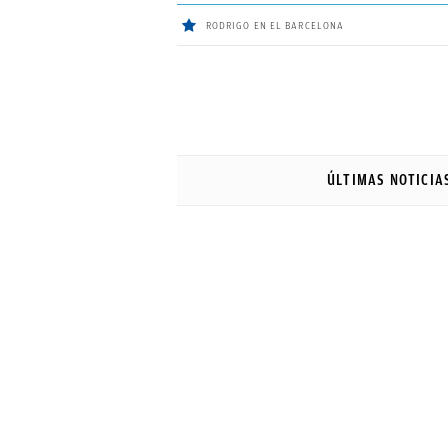
RODRIGO EN EL BARCELONA
ÚLTIMAS
NOTICIAS
ÚLTIMAS NOTICIA
REAL
MADRID
BALONCESTO
CANTERA
FICHAJES
DIRECTO
FEMENINO