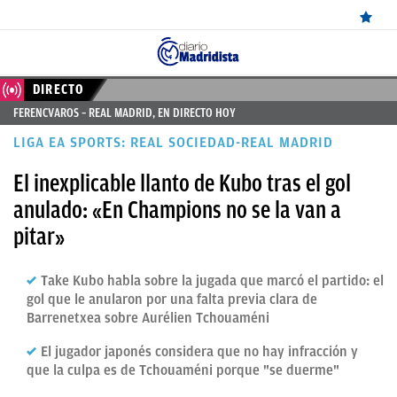
ÚLTIMAS
DIRECTO
FERENCVAROS – REAL MADRID, EN DIRECTO HOY
NOTICIAS
LIGA EA SPORTS: REAL SOCIEDAD-REAL MADRID
REAL
El inexplicable llanto de Kubo tras el gol
MADRID
anulado: «En Champions no se la van a
BALONCESTO
pitar»
CANTERA
Take Kubo habla sobre la jugada que marcó el partido: el
FICHAJES
gol que le anularon por una falta previa clara de
Barrenetxea sobre Aurélien Tchouaméni
DIRECTO
El jugador japonés considera que no hay infracción y
FEMENINO
que la culpa es de Tchouaméni porque "se duerme"
PAPARAZZI