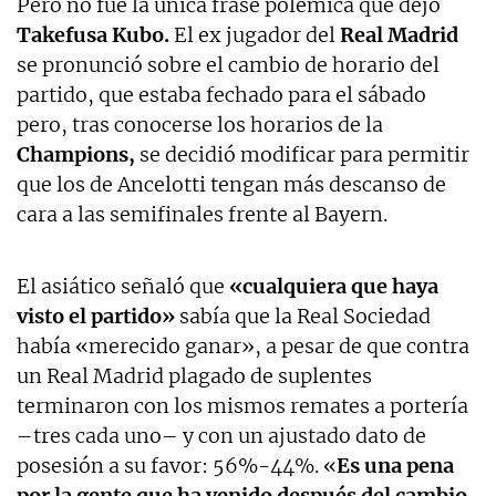
Pero no fue la única frase polémica que dejó
Takefusa Kubo.
El ex jugador del
Real Madrid
se pronunció sobre el cambio de horario del
partido, que estaba fechado para el sábado
pero, tras conocerse los horarios de la
Champions,
se decidió modificar para permitir
que los de Ancelotti tengan más descanso de
cara a las semifinales frente al Bayern.
El asiático señaló que
«cualquiera que haya
visto el partido»
sabía que la Real Sociedad
había «merecido ganar», a pesar de que contra
un Real Madrid plagado de suplentes
terminaron con los mismos remates a portería
–tres cada uno– y con un ajustado dato de
posesión a su favor: 56%-44%. «
Es una pena
por la gente que ha venido después del cambio