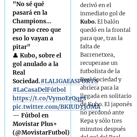
"No sé qué
derivó en el
pasará en la
inmediato gol de
Champions…
Kubo.
El balón
pero no creo que
quedó en la frontal
eso lo vayan a
para que, tras la
falta de
pitar"
Barrenetxea,
👤 Kubo, sobre el
recuperase un
gol anulado a la
futbolista de la
Real
Real Sociedad y
Sociedad.
#LALIGAEASPORTS
abriera para la
#LaCasaDelFútbol
llegada en solitario
https://t.co/VymoErQqgs
de Kubo. El japonés
pic.twitter.com/BKIUD33OMA
no perdonó ante
— Fútbol en
Kepa y sólo tres
Movistar Plus+
minutos después
(@MovistarFutbol)