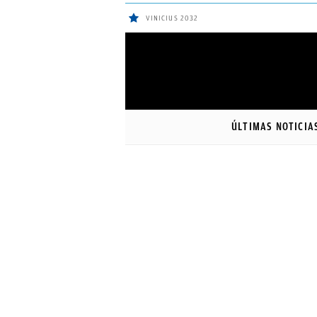
VINICIUS 2032
ÚLTIMAS
Sigue a
OkDiario
en Google
NOTICIAS
ÚLTIMAS NOTICIA
REAL
MADRID
BALONCESTO
CANTERA
FICHAJES
DIRECTO
FEMENINO