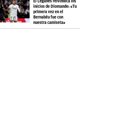
El Leganés reivindica los
inicios de Diomande: «Tu
primera vez en el
Bernabéu fue con
nuestra camiseta»