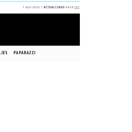
7 AGO 2026
ACTUALIZADO
04:18
CET
✕
Continuar
AJES
PAPARAZZI