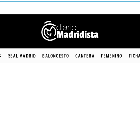
S
REAL MADRID
BALONCESTO
CANTERA
FEMENINO
FICH