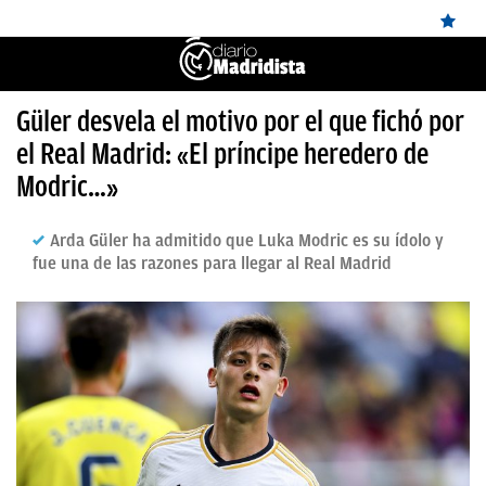
ÚLTIMAS
Güler desvela el motivo por el que fichó por
✕
Sigue a
OkDiario
en Google
Continuar
el Real Madrid: «El príncipe heredero de
NOTICIAS
Modric…»
REAL
MADRID
Arda Güler ha admitido que Luka Modric es su ídolo y
fue una de las razones para llegar al Real Madrid
BALONCESTO
CANTERA
FICHAJES
DIRECTO
FEMENINO
PAPARAZZI