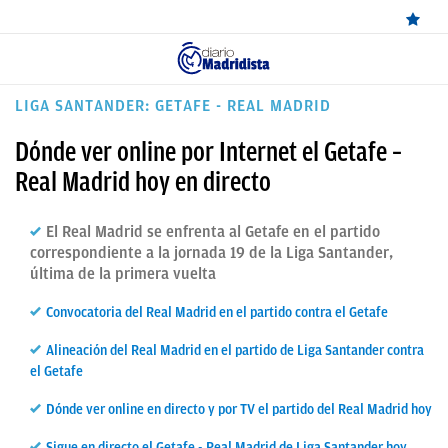
ÚLTIMAS
LIGA SANTANDER: GETAFE - REAL MADRID
NOTICIAS
Dónde ver online por Internet el Getafe –
REAL
Real Madrid hoy en directo
MADRID
El Real Madrid se enfrenta al Getafe en el partido
BALONCESTO
correspondiente a la jornada 19 de la Liga Santander,
última de la primera vuelta
CANTERA
Convocatoria del Real Madrid en el partido contra el Getafe
FICHAJES
Alineación del Real Madrid en el partido de Liga Santander contra
DIRECTO
el Getafe
FEMENINO
Dónde ver online en directo y por TV el partido del Real Madrid hoy
PAPARAZZI
Sigue en directo el Getafe - Real Madrid de Liga Santander hoy