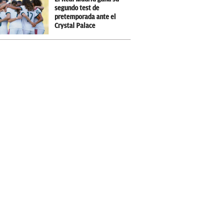
segundo test de
pretemporada ante el
Crystal Palace