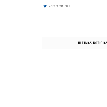
AGENTE VINICIUS
ÚLTIMAS
NOTICIAS
ÚLTIMAS NOTICIA
REAL
MADRID
BALONCESTO
CANTERA
FICHAJES
DIRECTO
FEMENINO