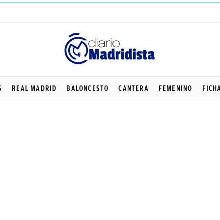
S
REAL MADRID
BALONCESTO
CANTERA
FEMENINO
FICH