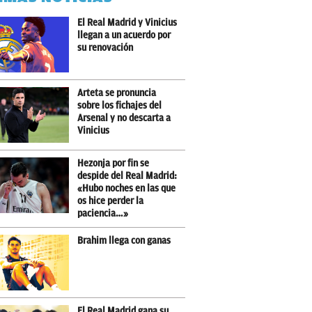
El Real Madrid y Vinicius
llegan a un acuerdo por
su renovación
Arteta se pronuncia
sobre los fichajes del
Arsenal y no descarta a
Vinicius
Hezonja por fin se
despide del Real Madrid:
«Hubo noches en las que
os hice perder la
paciencia…»
Brahim llega con ganas
El Real Madrid gana su