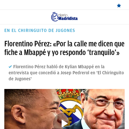
ÚLTIMAS
EN EL CHIRINGUITO DE JUGONES
NOTICIAS
Florentino Pérez: «Por la calle me dicen que
REAL
fiche a Mbappé y yo respondo ‘tranquilo’»
MADRID
Florentino Pérez habló de Kylian Mbappé en la
BALONCESTO
entrevista que concedió a Josep Pedrerol en 'El Chiringuito
de Jugones'
CANTERA
FICHAJES
DIRECTO
FEMENINO
PAPARAZZI