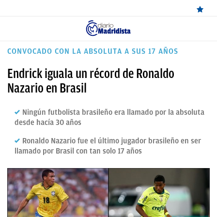
ÚLTIMAS
CONVOCADO CON LA ABSOLUTA A SUS 17 AÑOS
NOTICIAS
Endrick iguala un récord de Ronaldo
REAL
Nazario en Brasil
MADRID
Ningún futbolista brasileño era llamado por la absoluta
BALONCESTO
desde hacía 30 años
CANTERA
Ronaldo Nazario fue el último jugador brasileño en ser
llamado por Brasil con tan solo 17 años
FICHAJES
DIRECTO
FEMENINO
PAPARAZZI