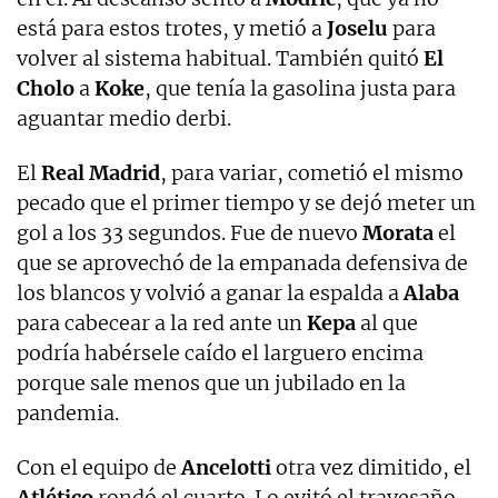
está para estos trotes, y metió a
Joselu
para
volver al sistema habitual. También quitó
El
Cholo
a
Koke
, que tenía la gasolina justa para
aguantar medio derbi.
El
Real Madrid
, para variar, cometió el mismo
pecado que el primer tiempo y se dejó meter un
gol a los 33 segundos. Fue de nuevo
Morata
el
que se aprovechó de la empanada defensiva de
los blancos y volvió a ganar la espalda a
Alaba
para cabecear a la red ante un
Kepa
al que
podría habérsele caído el larguero encima
porque sale menos que un jubilado en la
pandemia.
Con el equipo de
Ancelotti
otra vez dimitido, el
Atlético
rondó el cuarto. Lo evitó el travesaño