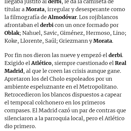
llegaba justito al
derbi
, le da la camiseta de
titular a
Morata
, irregular y desesperante como
la filmografía de
Almodóvar
. Los rojiblancos
afrontaban el
derbi
con un once formado por
Oblak
; Nahuel, Savic, Giménez, Hermoso, Lino;
Koke, Llorente, Saúl; Griezmann y
Morata
.
Por fin nos dieron las nueve y empezó el
derbi
.
Exigido el
Atlético
, siempre cuestionado el
Real
Madrid
, al que le creen las crisis aunque gane.
Apretaron los del Cholo espoleados por un
ambiente espeluznante en el Metropolitano.
Retrocedieron los blancos dispuestos a capear
el temporal colchonero en los primeros
compases. El Madrid cazó un par de contras que
silenciaron a la parroquia local, pero el Atlético
dio primero.