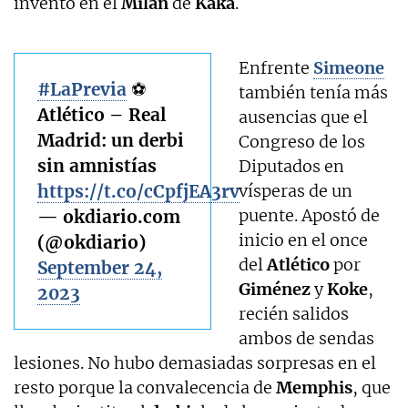
inventó en el
Milan
de
Kaká
.
Enfrente
Simeone
#LaPrevia
⚽️
también tenía más
Atlético – Real
ausencias que el
Madrid: un derbi
Congreso de los
sin amnistías
Diputados en
https://t.co/cCpfjEA3rv
vísperas de un
puente. Apostó de
— okdiario.com
inicio en el once
(@okdiario)
del
Atlético
por
September 24,
Giménez
y
Koke
,
2023
recién salidos
ambos de sendas
lesiones. No hubo demasiadas sorpresas en el
resto porque la convalecencia de
Memphis
, que