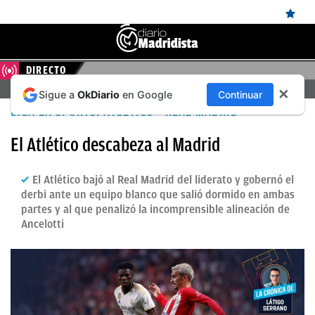
DIRECTO
ÚLTIMAS
FERENCVAROS – REAL MADRID, EN DIRECTO HOY
✕
Sigue a
OkDiario
en Google
Continuar
NOTICIAS
LIGA EA SPORTS: ATLÉTICO - REAL MADRID
REAL
El Atlético descabeza al Madrid
MADRID
BALONCESTO
El Atlético bajó al Real Madrid del liderato y gobernó el
derbi ante un equipo blanco que salió dormido en ambas
CANTERA
partes y al que penalizó la incomprensible alineación de
Ancelotti
FICHAJES
DIRECTO
FEMENINO
PAPARAZZI