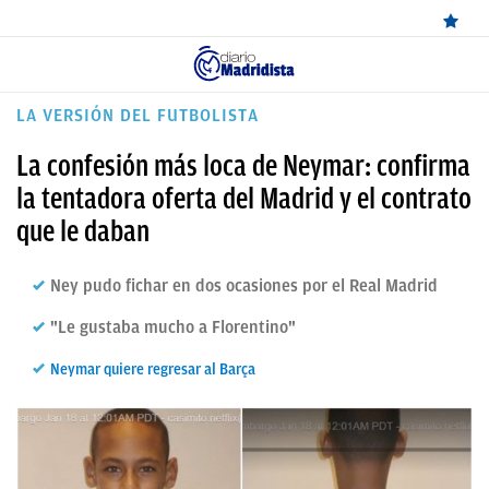
ÚLTIMAS
LA VERSIÓN DEL FUTBOLISTA
✕
Sigue a
OkDiario
en Google
Continuar
NOTICIAS
La confesión más loca de Neymar: confirma
REAL
la tentadora oferta del Madrid y el contrato
que le daban
MADRID
BALONCESTO
Ney pudo fichar en dos ocasiones por el Real Madrid
CANTERA
"Le gustaba mucho a Florentino"
FICHAJES
Neymar quiere regresar al Barça
DIRECTO
FEMENINO
PAPARAZZI