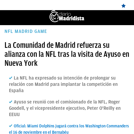
ÚLTIMAS
NFL MADRID GAME
NOTICIAS
La Comunidad de Madrid refuerza su
alianza con la NFL tras la visita de Ayuso en
REAL
Nueva York
MADRID
BALONCESTO
La NFL ha expresado su intención de prolongar su
relación con Madrid para implantar la competición en
CANTERA
España
FICHAJES
Ayuso se reunió con el comisionado de la NFL, Roger
Goodell, y el vicepresidente ejecutivo, Peter O'Reilly en
DIRECTO
EEUU
FEMENINO
Oficial: Miami Dolphins jugará contra los Washington Commanders
PAPARAZZI
el 16 de noviembre en el Bernabéu