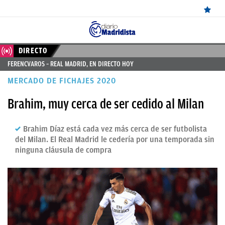
ÚLTIMAS
DIRECTO
FERENCVAROS – REAL MADRID, EN DIRECTO HOY
NOTICIAS
MERCADO DE FICHAJES 2020
REAL
Brahim, muy cerca de ser cedido al Milan
MADRID
BALONCESTO
Brahim Díaz está cada vez más cerca de ser futbolista
del Milan. El Real Madrid le cedería por una temporada sin
CANTERA
ninguna cláusula de compra
FICHAJES
DIRECTO
FEMENINO
PAPARAZZI