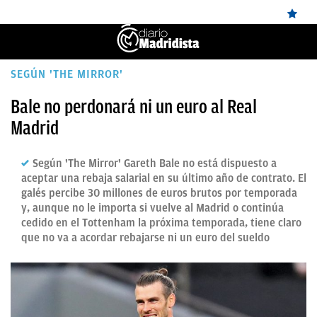
ÚLTIMAS
SEGÚN 'THE MIRROR'
✕
Sigue a
OkDiario
en Google
Continuar
NOTICIAS
Bale no perdonará ni un euro al Real
Madrid
REAL
MADRID
Según 'The Mirror' Gareth Bale no está dispuesto a
BALONCESTO
aceptar una rebaja salarial en su último año de contrato. El
galés percibe 30 millones de euros brutos por temporada
CANTERA
y, aunque no le importa si vuelve al Madrid o continúa
cedido en el Tottenham la próxima temporada, tiene claro
FICHAJES
que no va a acordar rebajarse ni un euro del sueldo
DIRECTO
FEMENINO
PAPARAZZI