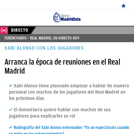
ÚLTIMAS
DIRECTO
FERENCVAROS – REAL MADRID, EN DIRECTO HOY
NOTICIAS
XABI ALONSO CON LOS JUGADORES
REAL
Arranca la época de reuniones en el Real
MADRID
Madrid
BALONCESTO
Xabi Alonso tiene planeado empezar a hablar de manera
CANTERA
personal con muchos de los jugadores del Real Madrid en
FICHAJES
los próximos días
DIRECTO
El donostiarra quiere hablar con muchos de sus
jugadores para explicarles su rol
FEMENINO
Radiografía del Xabi Alonso entrenador: "Es un espectáculo cuando
PAPARAZZI
se mete en los entrenamientos"