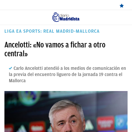
ÚLTIMAS
LIGA EA SPORTS: REAL MADRID-MALLORCA
NOTICIAS
Ancelotti: «No vamos a fichar a otro
REAL
central»
MADRID
Carlo Ancelotti atendió a los medios de comunicación en
BALONCESTO
la previa del encuentro liguero de la jornada 19 contra el
Mallorca
CANTERA
FICHAJES
DIRECTO
FEMENINO
PAPARAZZI