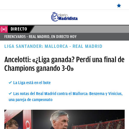
ÚLTIMAS
DIRECTO
FERENCVAROS – REAL MADRID, EN DIRECTO HOY
NOTICIAS
LIGA SANTANDER: MALLORCA - REAL MADRID
REAL
Ancelotti: «¿Liga ganada? Perdí una final de
MADRID
Champions ganando 3-0»
BALONCESTO
CANTERA
La Liga está en el bote
FICHAJES
Las notas del Real Madrid contra el Mallorca: Benzema y Vinicius,
una pareja de campeonato
DIRECTO
FEMENINO
PAPARAZZI