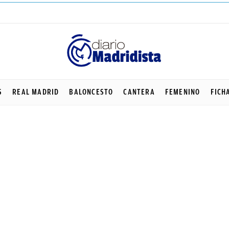
S
REAL MADRID
BALONCESTO
CANTERA
FEMENINO
FICH