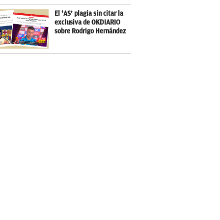
El ‘AS’ plagia sin citar la
exclusiva de OKDIARIO
sobre Rodrigo Hernández