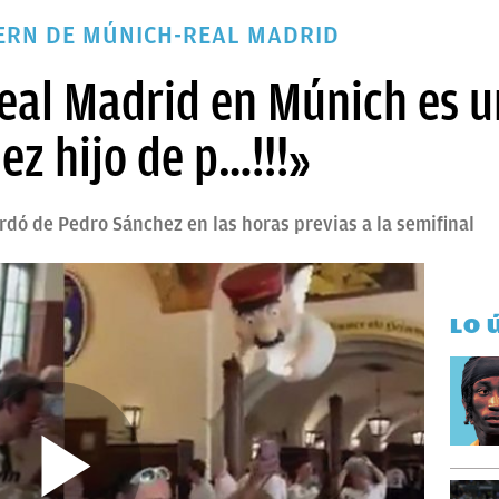
ERN DE MÚNICH-REAL MADRID
Real Madrid en Múnich es 
ez hijo de p…!!!»
ordó de Pedro Sánchez en las horas previas a la semifinal
LO 