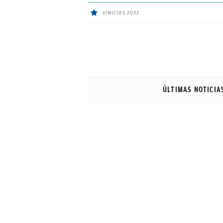
VINICIUS 2032
ÚLTIMAS
NOTICIAS
ÚLTIMAS NOTICIA
REAL
MADRID
BALONCESTO
CANTERA
FICHAJES
DIRECTO
FEMENINO