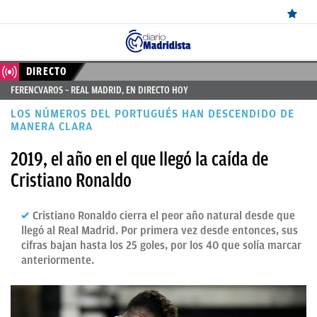
ÚLTIMAS
DIRECTO
FERENCVAROS – REAL MADRID, EN DIRECTO HOY
NOTICIAS
LOS NÚMEROS DEL PORTUGUÉS HAN DESCENDIDO DE
REAL
MANERA CLARA
MADRID
2019, el año en el que llegó la caída de
Cristiano Ronaldo
BALONCESTO
CANTERA
Cristiano Ronaldo cierra el peor año natural desde que
llegó al Real Madrid. Por primera vez desde entonces, sus
FICHAJES
cifras bajan hasta los 25 goles, por los 40 que solía marcar
DIRECTO
anteriormente.
FEMENINO
PAPARAZZI