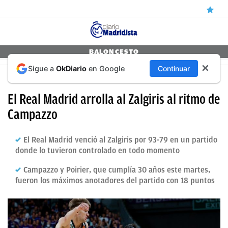
ÚLTIMAS
BALONCESTO
✕
Sigue a
OkDiario
en Google
Continuar
NOTICIAS
EUROLIGA: REAL MADRID-ZALGIRIS
REAL
El Real Madrid arrolla al Zalgiris al ritmo de
MADRID
Campazzo
BALONCESTO
El Real Madrid venció al Zalgiris por 93-79 en un partido
CANTERA
donde lo tuvieron controlado en todo momento
FICHAJES
Campazzo y Poirier, que cumplía 30 años este martes,
fueron los máximos anotadores del partido con 18 puntos
DIRECTO
FEMENINO
PAPARAZZI