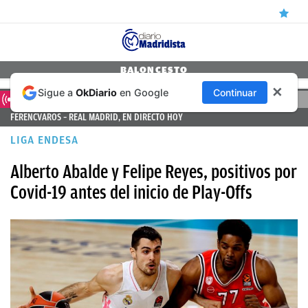
ÚLTIMAS
BALONCESTO
✕
Sigue a
OkDiario
en Google
Continuar
NOTICIAS
DIRECTO
FERENCVAROS – REAL MADRID, EN DIRECTO HOY
REAL
LIGA ENDESA
MADRID
Alberto Abalde y Felipe Reyes, positivos por
BALONCESTO
Covid-19 antes del inicio de Play-Offs
CANTERA
FICHAJES
DIRECTO
FEMENINO
PAPARAZZI