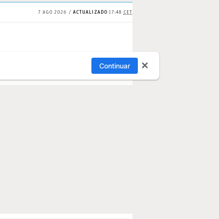
7 AGO 2026
ACTUALIZADO
17:48
CET
✕
Continuar
S
PAPARAZZI