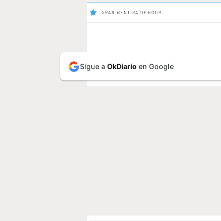
GRAN MENTIRA DE RODRI
ÚLTIMAS
Sigue a
OkDiario
en Google
ÚLTIMAS NOTIC
NOTICIAS
REAL
MADRID
BALONCESTO
CANTERA
FICHAJES
DIRECTO
FEMENINO