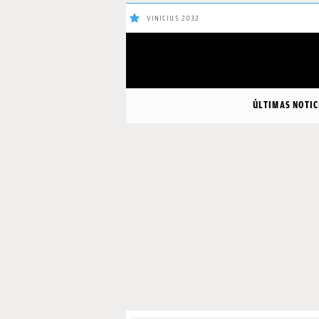
VINICIUS 2032
ÚLTIMAS
ÚLTIMAS NOTIC
NOTICIAS
REAL
MADRID
BALONCESTO
CANTERA
FICHAJES
DIRECTO
FEMENINO