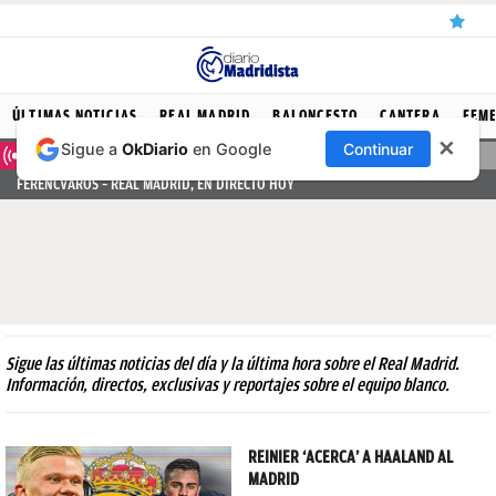
ÚLTIMAS
ÚLTIMAS NOTICIAS
REAL MADRID
BALONCESTO
CANTERA
FEM
✕
Sigue a
OkDiario
en Google
Continuar
NOTICIAS
DIRECTO
FERENCVAROS – REAL MADRID, EN DIRECTO HOY
REAL
MADRID
BALONCESTO
CANTERA
FICHAJES
Sigue las últimas noticias del día y la última hora sobre el Real Madrid.
Información, directos, exclusivas y reportajes sobre el equipo blanco.
DIRECTO
FEMENINO
REINIER ‘ACERCA’ A HAALAND AL
MADRID
PAPARAZZI