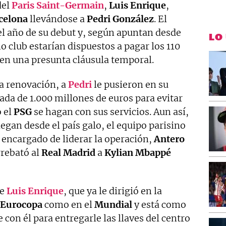
del
Paris Saint-Germain
,
Luis Enrique
,
celona
llevándose a
Pedri González
. El
el año de su debut y, según apuntan desde
LO
 club estarían dispuestos a pagar los 110
 en una presunta cláusula temporal.
ma renovación, a
Pedri
le pusieron en su
ada de 1.000 millones de euros para evitar
 el
PSG
se hagan con sus servicios. Aun así,
egan desde el país galo, el equipo parisino
 encargado de liderar la operación,
Antero
rrebató al
Real Madrid
a
Kylian Mbappé
de
Luis Enrique
, que ya le dirigió en la
Eurocopa
como en el
Mundial
y está como
 con él para entregarle las llaves del centro