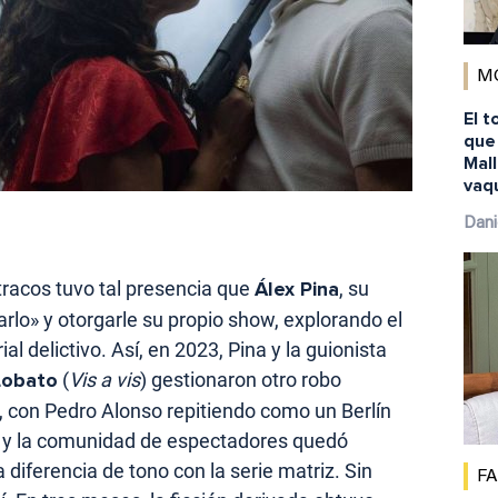
M
El t
que
Mal
vaq
Dani
tracos tuvo tal presencia que
Álex Pina
, su
arlo» y otorgarle su propio show, explorando el
al delictivo. Así, en 2023, Pina y la guionista
Lobato
(
Vis a vis
) gestionaron otro robo
, con Pedro Alonso repitiendo como un Berlín
a y la comunidad de espectadores quedó
a diferencia de tono con la serie matriz. Sin
F