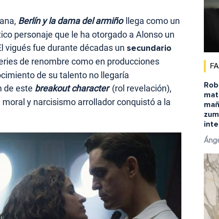
mana,
Berlín y la dama del armiño
llega como un
ático personaje que le ha otorgado a Alonso un
. El vigués fue durante décadas un
secundario
series de renombre como en producciones
F
cimiento de su talento no llegaría
Robe
n de este
breakout character
(rol revelación),
matu
ral y narcisismo arrollador conquistó a la
mañ
zum
inte
Ánge