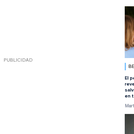
B
El p
reve
salv
en t
Mart