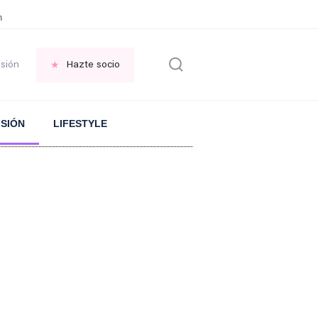
en las VENTANAS
REFLEXIÓN Octavio Paz
REFLEXIÓN Antonio Escohotado
esión
Hazte socio
ISIÓN
LIFESTYLE