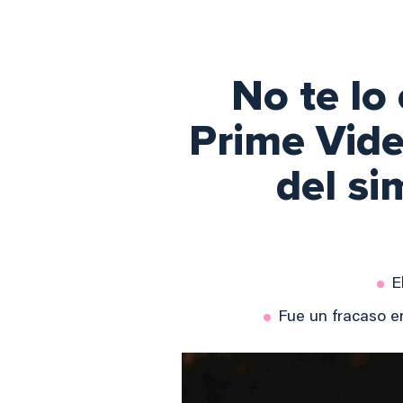
No te lo
Prime Vide
del si
E
Fue un fracaso e