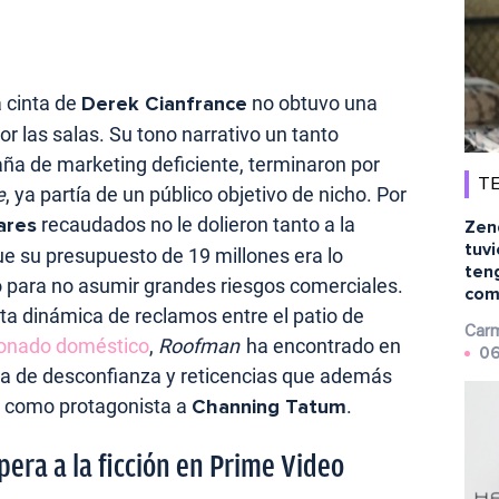
a cinta de
Derek Cianfrance
no obtuvo una
r las salas. Su tono narrativo un tanto
a de marketing deficiente, terminaron por
TE
e
, ya partía de un público objetivo de nicho. Por
ares
recaudados no le dolieron tanto a la
Zen
tuvi
e su presupuesto de 19 millones era lo
ten
 para no asumir grandes riesgos comerciales.
comp
ta dinámica de reclamos entre el patio de
Carm
ionado doméstico
,
Roofman
ha encontrado en
06
ba de desconfianza y reticencias que además
er como protagonista a
Channing Tatum
.
pera a la ficción en Prime Video