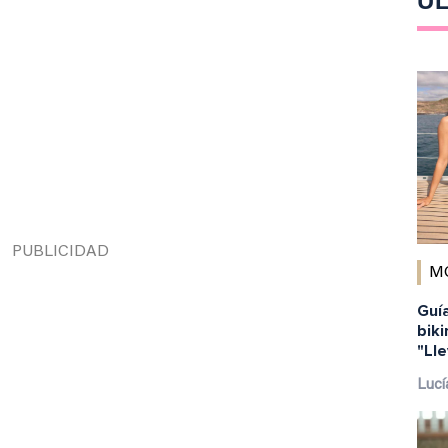
ÚL
M
Guía
biki
"Lle
Lucí