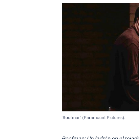
‘Roofman’ (Paramount Pictures).
Roofman: Un ladrón en el tejad