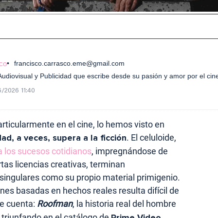
co
francisco.carrasco.eme@gmail.com
diovisual y Publicidad que escribe desde su pasión y amor por el cin
/2026 11:40
particularmente en el cine, lo hemos visto en
dad, a veces, supera a la ficción
. El celuloide,
a los sucesos cotidianos
, impregnándose de
rtas licencias creativas, terminan
 singulares como su propio material primigenio.
es basadas en hechos reales resulta difícil de
se cuenta:
Roofman
, la historia real del hombre
 triunfando en el catálogo de
Prime Video
.