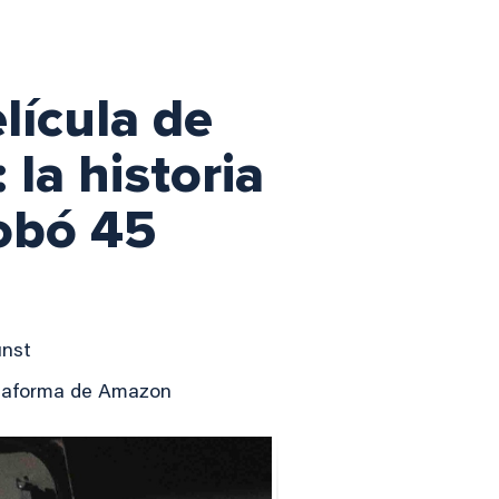
lícula de
la historia
robó 45
unst
lataforma de Amazon