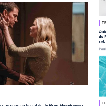
TE
Quié
de R
sobr
Paul
TE
o
nos pone en la piel de
Jeffrey Manchester
,