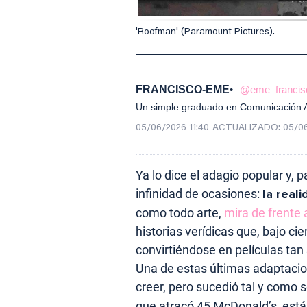
'Roofman' (Paramount Pictures).
FRANCISCO-EME
@eme_francis
Un simple graduado en Comunicación Au
05/06/2026 11:40
ACTUALIZADO:
05/06
Ya lo dice el adagio popular y, 
infinidad de ocasiones:
la reali
como todo arte,
mira de frente 
historias verídicas que, bajo cie
convirtiéndose en películas tan
Una de estas últimas adaptacion
creer, pero sucedió tal y como 
que atracó 45 McDonald’s, está