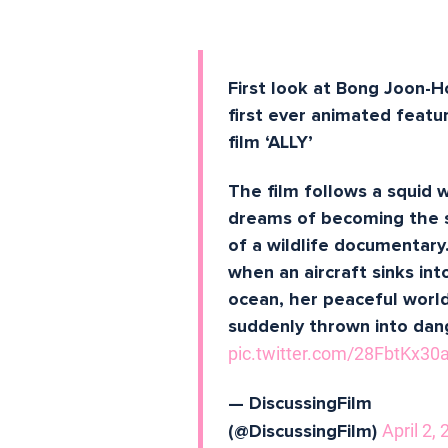
First look at Bong Joon-H
first ever animated featu
film ‘ALLY’
The film follows a squid 
dreams of becoming the 
of a wildlife documentary
when an aircraft sinks int
ocean, her peaceful world
suddenly thrown into dan
pic.twitter.com/28FbtKx30
— DiscussingFilm
(@DiscussingFilm)
April 2,