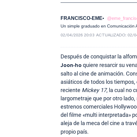
FRANCISCO-EME
@eme_francis
Un simple graduado en Comunicación Au
02/04/2026 20:03
ACTUALIZADO:
02/0
Después de conquistar la alfom
Joon-ho
quiere resarcir su ven
salto al cine de animación. Co
asiáticos de todos los tiempos, 
reciente
Mickey 17
, la cual no 
largometraje que por otro lado,
estrenos comerciales Hollywood
del filme «multi interpretada» p
aleja de la meca del cine a tra
propio país.