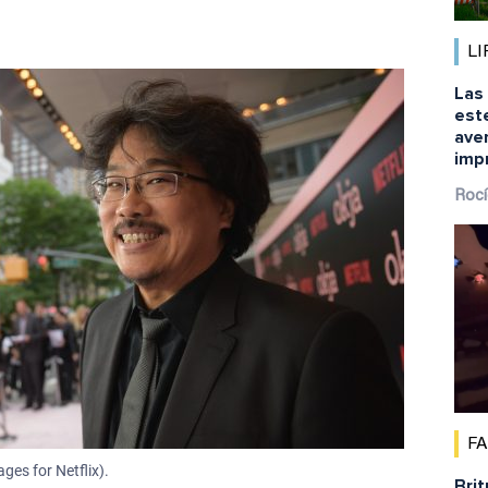
LI
Las 
este
aven
imp
Rocí
F
es for Netflix).
Brit