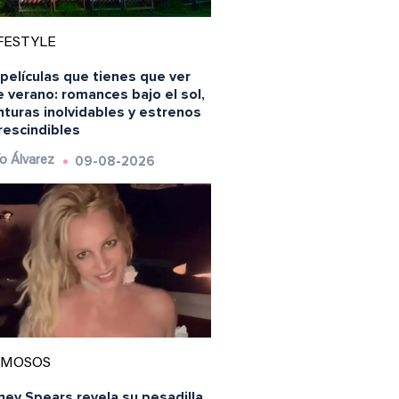
FESTYLE
películas que tienes que ver
 verano: romances bajo el sol,
turas inolvidables y estrenos
rescindibles
09-08-2026
o Álvarez
AMOSOS
ney Spears revela su pesadilla