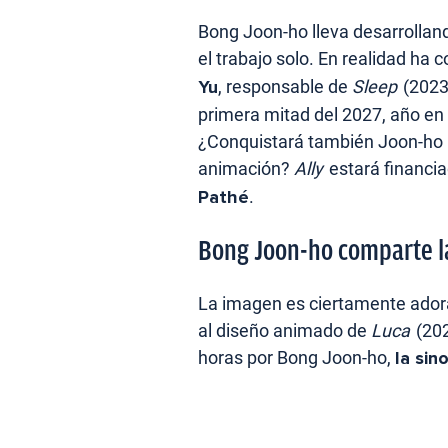
Bong Joon-ho lleva desarrolla
el trabajo solo. En realidad ha c
Yu
, responsable de
Sleep
(2023)
primera mitad del 2027, año en 
¿Conquistará también Joon-ho la
animación?
Ally
estará financia
Pathé
.
Bong Joon-ho comparte la
La imagen es ciertamente ador
al diseño animado de
Luca
(202
horas por Bong Joon-ho,
la sino