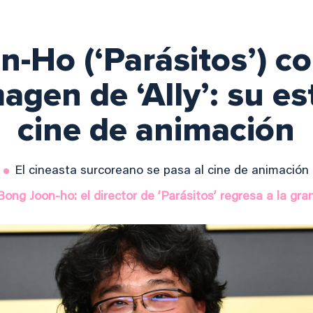
-Ho (‘Parásitos’) c
agen de ‘Ally’: su es
cine de animación
El cineasta surcoreano se pasa al cine de animación
ong Joon-ho: el director de ‘Parásitos’ regresa a la gra