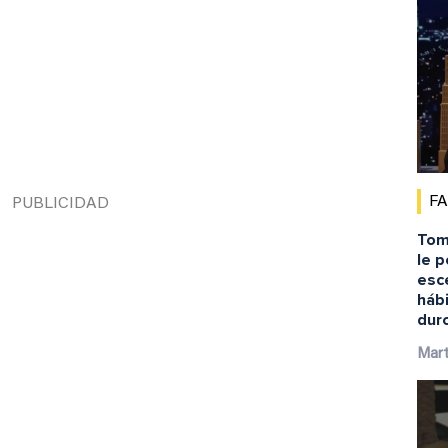
F
Tom
le 
esc
háb
duro
Mart