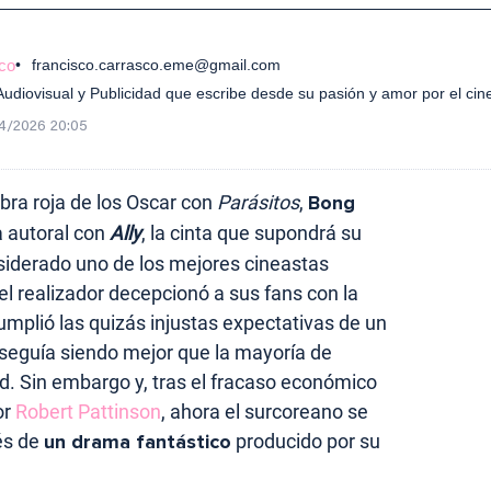
co
francisco.carrasco.eme@gmail.com
diovisual y Publicidad que escribe desde su pasión y amor por el cin
4/2026 20:05
bra roja de los Oscar con
Parásitos
,
Bong
a autoral con
Ally
, la cinta que supondrá su
nsiderado uno de los mejores cineastas
el realizador decepcionó a sus fans con la
cumplió las quizás injustas expectativas de un
 seguía siendo mejor que la mayoría de
. Sin embargo y, tras el fracaso económico
or
Robert Pattinson
, ahora el surcoreano se
vés de
un drama fantástico
producido por su