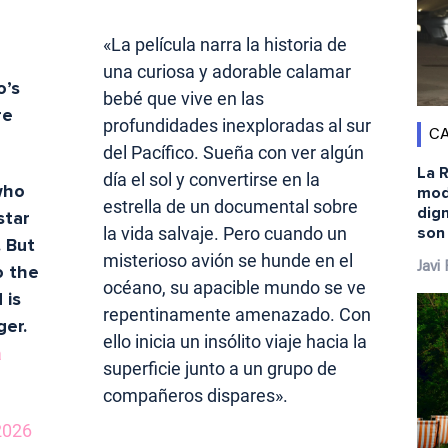
«La película narra la historia de
una curiosa y adorable calamar
o’s
bebé que vive en las
re
profundidades inexploradas al sur
CA
del Pacífico. Sueña con ver algún
La R
día el sol y convertirse en la
who
mod
estrella de un documental sobre
dig
star
son
la vida salvaje. Pero cuando un
. But
misterioso avión se hunde en el
Javi
o the
océano, su apacible mundo se ve
 is
repentinamente amenazado. Con
ger.
ello inicia un insólito viaje hacia la
a
superficie junto a un grupo de
compañeros dispares».
 2026