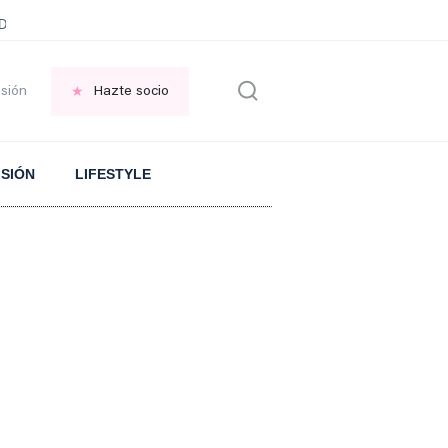
ani García
Infancia AMANCIO ORTEGA
FRASES que decimos en los BAR
esión
Hazte socio
ISIÓN
LIFESTYLE