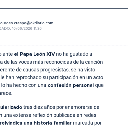
lourdes.crespo@okdiario.com
ZADO:
10/06/2026 11:30
o ante
el Papa León XIV
no ha gustado a
na de las voces más reconocidas de la canción
ferente de causas progresistas, se ha visto
le han reprochado su participación en un acto
 lo ha hecho con una
confesión personal
que
arece.
cularizado
tras diez años por enamorarse de
n una extensa reflexión publicada en redes
reivindica una historia familiar
marcada por