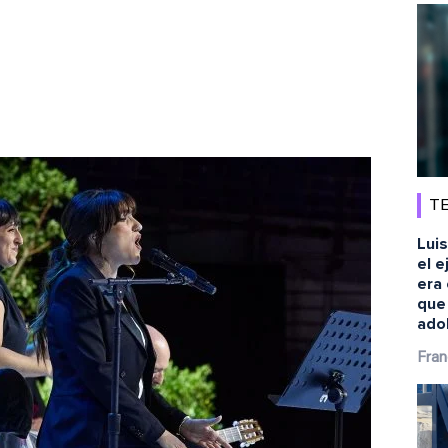
TE
Luis
el e
era 
que
ado
Fran