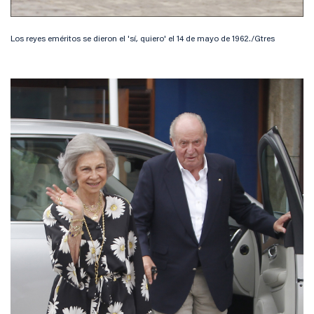
Los reyes eméritos se dieron el 'sí, quiero' el 14 de mayo de 1962./Gtres