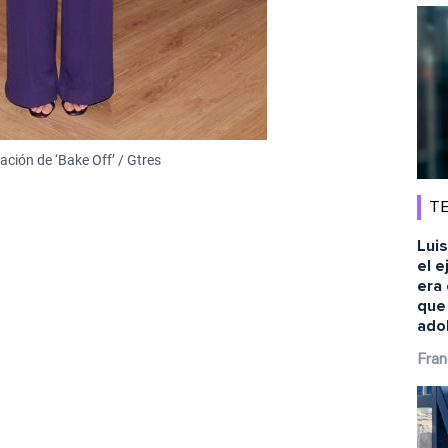
ación de ‘Bake Off’ / Gtres
TE
Luis
el e
era 
que
ado
Fran