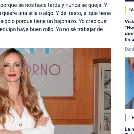
, porque se nos hace tarde y nunca se queja. Y
F
uiere una silla o algo. Y del resto, el que tiene
 algo o porque tiene un bajonazo. Yo creo que
Vick
"No
equipo haya buen rollo. Yo no sé trabajar de
dem
ha o
Dani
TE
La h