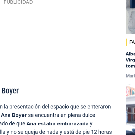
F
Alba
Virg
tom
Mar
 Boyer
 la presentación del espacio que se enteraron
e
Ana Boyer
se encuentra en plena dulce
rado de que
Ana estaba embarazada
y
la y no se queja de nada y está de pie 12 horas