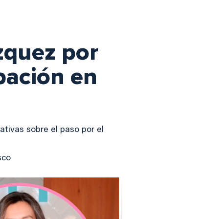
zquez por
pación en
tivas sobre el paso por el
sco