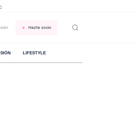
ani García
Infancia AMANCIO ORTEGA
FRASES que decimos en los BAR
esión
Hazte socio
ISIÓN
LIFESTYLE