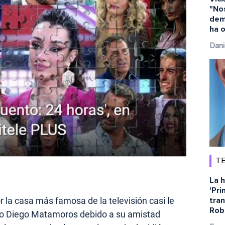
"No
dem
ha o
Dani
TE
La h
'Pri
r la casa más famosa de la televisión casi le
tra
Rob
ido Diego Matamoros debido a su amistad