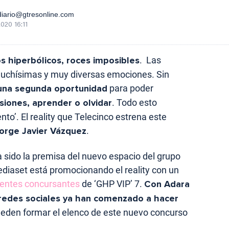
iario@gtresonline.com
020 16:11
s hiperbólicos, roces imposibles
. Las
uchísimas y muy diversas emociones. Sin
una segunda oportunidad
para poder
isiones, aprender o olvidar
. Todo esto
nto’. El reality que Telecinco estrena este
Jorge Javier Vázquez
.
 sido la premisa del nuevo espacio del grupo
diaset está promocionando el reality con un
ientes concursantes
de ‘GHP VIP’ 7.
Con Adara
s redes sociales ya han comenzado a hacer
eden formar el elenco de este nuevo concurso