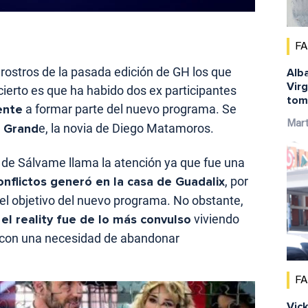
F
rostros de la pasada edición de GH los que
Alba
Virg
cierto es que ha habido dos ex participantes
tom
ente
a formar parte del nuevo programa. Se
Mar
a Grand
e, la novia de Diego Matamoros.
 de Sálvame llama la atención ya que fue una
onflictos generó en la casa de Guadalix
, por
n el objetivo del nuevo programa. No obstante,
el reality fue de lo más convulso
viviendo
con una necesidad de abandonar
F
Vick