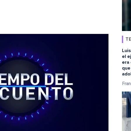
TE
Luis
el e
era 
que
ado
Fran