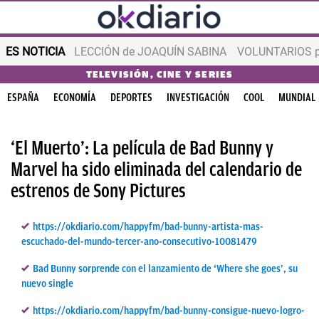
ES NOTICIA
LECCIÓN de JOAQUÍN SABINA
VOLUNTARIOS par
TELEVISIÓN, CINE Y SERIES
ESPAÑA
ECONOMÍA
DEPORTES
INVESTIGACIÓN
COOL
MUNDIAL
‘El Muerto’: La película de Bad Bunny y
Marvel ha sido eliminada del calendario de
estrenos de Sony Pictures
https://okdiario.com/happyfm/bad-bunny-artista-mas-
escuchado-del-mundo-tercer-ano-consecutivo-10081479
Bad Bunny sorprende con el lanzamiento de ‘Where she goes’, su
nuevo single
https://okdiario.com/happyfm/bad-bunny-consigue-nuevo-logro-