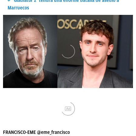
‘Gladiator 2’ tendrá una enorme batalla de asedio a
Marruecos
Ad
FRANCISCO-EME
@eme_francisco