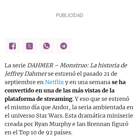
comunicación como el diario ABC, Informativos
Telecinco o la Gaceta Complutense. Ha trabajado
también en el sector editorial como redactora,
correctora y editora. Autora de las novelas gráficas
de la editorial Oberon 'Galdós, un escritor en
Madrid' y 'Emilia, de la oscuridad a la luz'.
La serie
DAHMER – Monstruo: La historia de
Jeffrey Dahmer
se estrenó el pasado 21 de
septiembre en
Netflix
y en una semana
se ha
convertido en una de las más vistas de la
plataforma de streaming
. Y eso que se estrenó
el mismo día que Andor, la seria ambientada en
el universo Star Wars. Esta dramática miniserie
creada por Ryan Murphy e Ian Brennan figuró
en el Top 10 de 92 países.