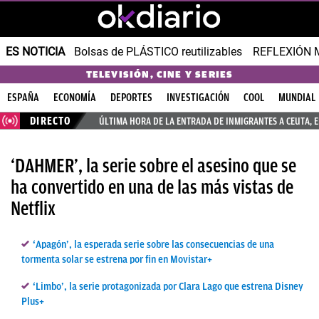
ES NOTICIA
Bolsas de PLÁSTICO reutilizables
REFLEXIÓN 
TELEVISIÓN, CINE Y SERIES
ESPAÑA
ECONOMÍA
DEPORTES
INVESTIGACIÓN
COOL
MUNDIAL
DIRECTO
ÚLTIMA HORA DE LA ENTRADA DE INMIGRANTES A CEUTA, 
‘DAHMER’, la serie sobre el asesino que se
ha convertido en una de las más vistas de
Netflix
‘Apagón’, la esperada serie sobre las consecuencias de una
tormenta solar se estrena por fin en Movistar+
‘Limbo’, la serie protagonizada por Clara Lago que estrena Disney
Plus+