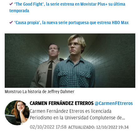
‘The Good Fight’, la serie estrena en Movistar Plus+ su última
temporada
‘Causa propia’, la nueva serie portuguesa que estrena HBO Max
Monstruo La historia de Jeffrey Dahmer
CARMEN FERNÁNDEZ ETREROS
@CarmenFEtreros
Carmen Fernández Etreros es licenciada
Periodismo en la Universidad Complutense de
Madrid y en la actualidad redactora de la sección
02/10/2022 17:58
ACTUALIZADO:
12/10/2022 19:34
de Series en Okdiario. Como periodista ha
colaborado con numerosos medios de