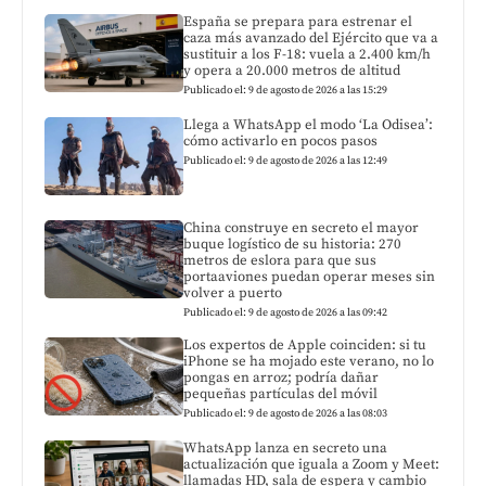
España se prepara para estrenar el
caza más avanzado del Ejército que va a
sustituir a los F-18: vuela a 2.400 km/h
y opera a 20.000 metros de altitud
Publicado el: 9 de agosto de 2026 a las 15:29
Llega a WhatsApp el modo ‘La Odisea’:
cómo activarlo en pocos pasos
Publicado el: 9 de agosto de 2026 a las 12:49
China construye en secreto el mayor
buque logístico de su historia: 270
metros de eslora para que sus
portaaviones puedan operar meses sin
volver a puerto
Publicado el: 9 de agosto de 2026 a las 09:42
Los expertos de Apple coinciden: si tu
iPhone se ha mojado este verano, no lo
pongas en arroz; podría dañar
pequeñas partículas del móvil
Publicado el: 9 de agosto de 2026 a las 08:03
WhatsApp lanza en secreto una
actualización que iguala a Zoom y Meet:
llamadas HD, sala de espera y cambio