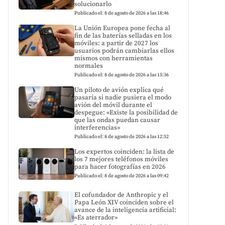
solucionarlo
Publicado el: 8 de agosto de 2026 a las 18:46
La Unión Europea pone fecha al
fin de las baterías selladas en los
móviles: a partir de 2027 los
usuarios podrán cambiarlas ellos
mismos con herramientas
normales
Publicado el: 8 de agosto de 2026 a las 15:36
Un piloto de avión explica qué
pasaría si nadie pusiera el modo
avión del móvil durante el
despegue: «Existe la posibilidad de
que las ondas puedan causar
interferencias»
Publicado el: 8 de agosto de 2026 a las 12:52
Los expertos coinciden: la lista de
los 7 mejores teléfonos móviles
para hacer fotografías en 2026
Publicado el: 8 de agosto de 2026 a las 09:42
El cofundador de Anthropic y el
Papa León XIV coinciden sobre el
avance de la inteligencia artificial:
«Es aterrador»