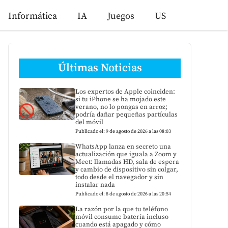
Informática
IA
Juegos
US
Últimas Noticias
Los expertos de Apple coinciden:
si tu iPhone se ha mojado este
verano, no lo pongas en arroz;
podría dañar pequeñas partículas
del móvil
Publicado el: 9 de agosto de 2026 a las 08:03
WhatsApp lanza en secreto una
actualización que iguala a Zoom y
Meet: llamadas HD, sala de espera
y cambio de dispositivo sin colgar,
todo desde el navegador y sin
instalar nada
Publicado el: 8 de agosto de 2026 a las 20:54
La razón por la que tu teléfono
móvil consume batería incluso
cuando está apagado y cómo