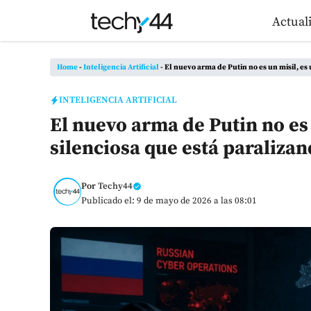
Saltar
Actual
al
contenido
Home
-
Inteligencia Artificial
-
El nuevo arma de Putin no es un misil, es
INTELIGENCIA ARTIFICIAL
El nuevo arma de Putin no es 
silenciosa que está paraliza
Por
Techy44
Publicado el: 9 de mayo de 2026 a las 08:01