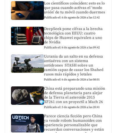
Los científicos coinciden: esto es lo
que pasa cuando activas el ‘modo
avión’ de tu móvil cuando duermes
Publicado el: 6 de agosto de 2026 a las 12:42
DeepSeek pone cifras a la brecha
tecnológica con EEUU: cuatro
chips de Huawei equivalen a uno
de Nvidia
Publicado el: 6 de agosto de 2026 a las 09:42
Ucrania da un salto en su defensa
antiaérea con un sistema
antidrones STASH sobre un
camión capaz de cazar los Shahed
rusos más rápidos y letales
Publicado el: 6 de agosto de 2026 a las 08:01
China está preparando una misión
de defensa planetaria para alejar
de la Tierra el asteroide 2015
XF261 con un proyectil a Mach 26
Publicado el: 5 de agosto de 2026 a las 20:41
Parece ciencia ficción pero China
ya vende robots humanoides con
apariencia personalizable que
recuerdan conversaciones y están