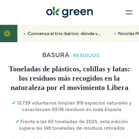
Comienza el trío ibérico: dónde ver el eclipse solar del próximo 12 de agosto en España
Nicolás Piñeiro: «La falta de 
BASURA
RESIDUOS
Toneladas de plásticos, colillas y latas:
los residuos más recogidos en la
naturaleza por el movimiento Libera
13.739 voluntarios limpian 919 espacios naturales y
caracterizan 93.116 residuos en toda España
Frente a las 63 toneladas de 2025, esta edición
supera las 148 toneladas de residuos retirados