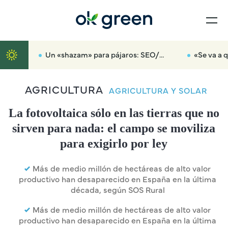
Un «shazam» para pájaros: SEO/BirdLife lanza una aplicación gratuita con el trino de 140 aves
«Se va a quemar la sierra»: ec
AGRICULTURA
AGRICULTURA Y SOLAR
La fotovoltaica sólo en las tierras que no
sirven para nada: el campo se moviliza
para exigirlo por ley
Más de medio millón de hectáreas de alto valor
productivo han desaparecido en España en la última
década, según SOS Rural
Más de medio millón de hectáreas de alto valor
productivo han desaparecido en España en la última