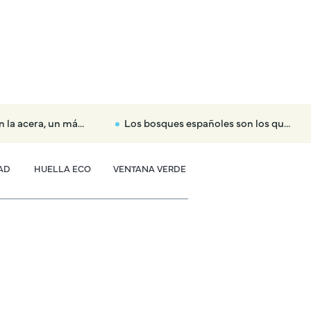
 portátiles conforman el dispositivo detectado por OKGREEN
Los bosques españoles son los que menos biomasa pierden de toda Europa pese a los incendios
AD
HUELLA ECO
VENTANA VERDE