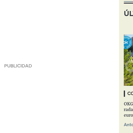
ÚL
C
OKGR
rada
euro
Anto