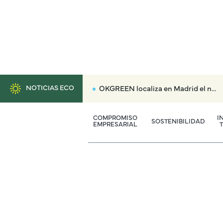
NOTICIAS ECO
OKGREEN localiza en Madrid el nuevo radar que multará hasta con 3.000 euros a los coches más contaminantes
COMPROMISO
I
SOSTENIBILIDAD
EMPRESARIAL