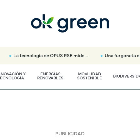
La tecnología de OPUS RSE mide la contaminación del coche en tiempo real y sin necesidad de detener el tráfico
Una furgoneta en la acera, un mástil con cámara y sensores
NNOVACIÓN Y
ENERGÍAS
MOVILIDAD
BIODIVERSID
TECNOLOGÍA
RENOVABLES
SOSTENIBLE