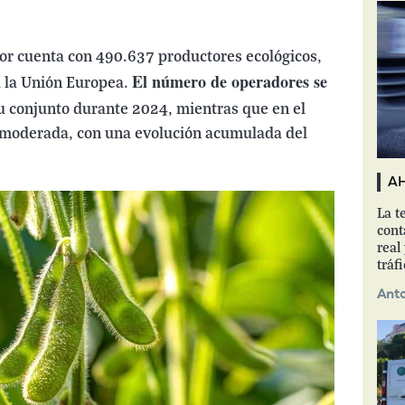
tor cuenta con 490.637 productores ecológicos,
El número de operadores se
a la Unión Europea.
u conjunto durante 2024, mientras que en el
a moderada, con una evolución acumulada del
A
La t
cont
real
tráf
Anto